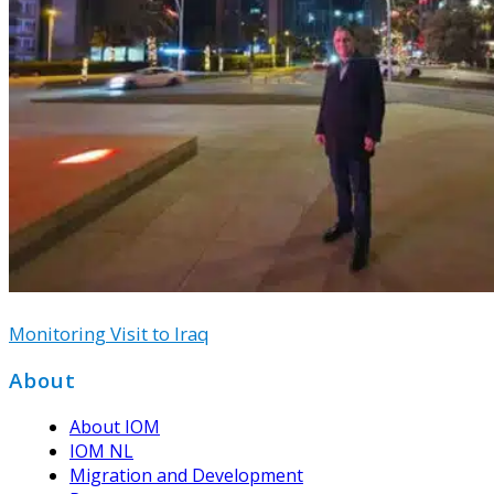
Monitoring Visit to Iraq
Footer
About
About IOM
IOM NL
Migration and Development