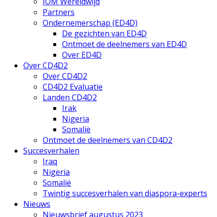
IOM Wereldwijd
Partners
Ondernemerschap (ED4D)
De gezichten van ED4D
Ontmoet de deelnemers van ED4D
Over ED4D
Over CD4D2
Over CD4D2
CD4D2 Evaluatie
Landen CD4D2
Irak
Nigeria
Somalië
Ontmoet de deelnemers van CD4D2
Succesverhalen
Iraq
Nigeria
Somalië
Twintig succesverhalen van diaspora-experts
Nieuws
Nieuwsbrief augustus 2023