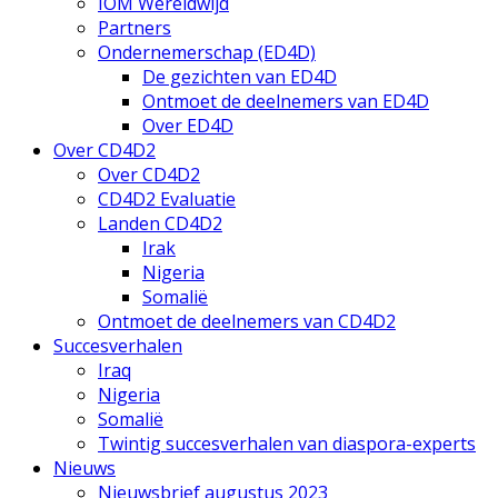
IOM Wereldwijd
Partners
Ondernemerschap (ED4D)
De gezichten van ED4D
Ontmoet de deelnemers van ED4D
Over ED4D
Over CD4D2
Over CD4D2
CD4D2 Evaluatie
Landen CD4D2
Irak
Nigeria
Somalië
Ontmoet de deelnemers van CD4D2
Succesverhalen
Iraq
Nigeria
Somalië
Twintig succesverhalen van diaspora-experts
Nieuws
Nieuwsbrief augustus 2023