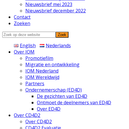
Nieuwsbrief mei 2023
Nieuwsbrief december 2022
Contact
Zoeken
Zoek
op
English
Nederlands
deze
Over IOM
website
Promotiefilm
Migratie en ontwikkeling
IOM Nederland
IOM Wereldwijd
Partners
Ondernemerschap (ED4D)
De gezichten van ED4D
Ontmoet de deelnemers van ED4D
Over ED4D
Over CD4D2
Over CD4D2
CD4D2 Evaluatie