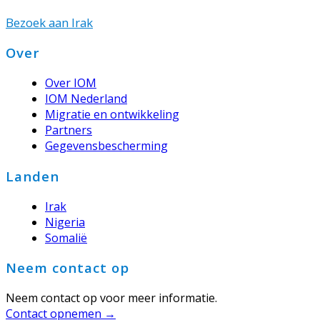
Bezoek aan Irak
Footer
Over
Over IOM
IOM Nederland
Migratie en ontwikkeling
Partners
Gegevensbescherming
Landen
Irak
Nigeria
Somalië
Neem contact op
Neem contact op voor meer informatie.
Contact opnemen →