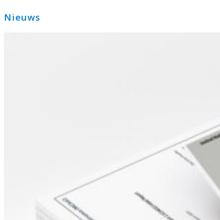
Primaire
Nieuws
Sidebar