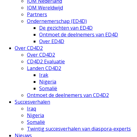
IOM Nederland
IOM Wereldwijd
Partners
Ondernemerschap (ED4D)
De gezichten van ED4D
Ontmoet de deelnemers van ED4D
Over ED4D
Over CD4D2
Over CD4D2
CD4D2 Evaluatie
Landen CD4D2
Irak
Nigeria
Somalië
Ontmoet de deelnemers van CD4D2
Succesverhalen
Iraq
Nigeria
Somalië
Twintig succesverhalen van diaspora-experts
Nieuws