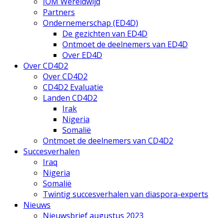
IOM Wereldwijd
Partners
Ondernemerschap (ED4D)
De gezichten van ED4D
Ontmoet de deelnemers van ED4D
Over ED4D
Over CD4D2
Over CD4D2
CD4D2 Evaluatie
Landen CD4D2
Irak
Nigeria
Somalië
Ontmoet de deelnemers van CD4D2
Succesverhalen
Iraq
Nigeria
Somalië
Twintig succesverhalen van diaspora-experts
Nieuws
Nieuwsbrief augustus 2023