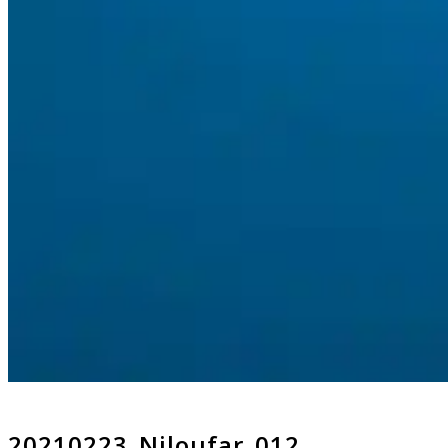
20210223_Niloufar_012