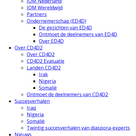
IOM Nederland
IOM Wereldwijd
Partners
Ondernemerschap (ED4D)
De gezichten van ED4D
Ontmoet de deelnemers van ED4D
Over ED4D
Over CD4D2
Over CD4D2
CD4D2 Evaluatie
Landen CD4D2
Irak
Nigeria
Somalië
Ontmoet de deelnemers van CD4D2
Succesverhalen
Iraq
Nigeria
Somalië
Twintig succesverhalen van diaspora-experts
Nieuws