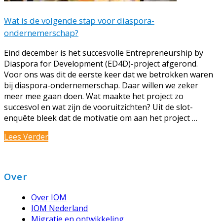
Wat is de volgende stap voor diaspora-
ondernemerschap?
Eind december is het succesvolle Entrepreneurship by
Diaspora for Development (ED4D)-project afgerond.
Voor ons was dit de eerste keer dat we betrokken waren
bij diaspora-ondernemerschap. Daar willen we zeker
meer mee gaan doen. Wat maakte het project zo
succesvol en wat zijn de vooruitzichten? Uit de slot-
enquête bleek dat de motivatie om aan het project …
Wat
Lees Verder
is
de
volgende
Footer
Over
stap
voor
Over IOM
diaspora-
IOM Nederland
ondernemerschap?
Migratie en ontwikkeling