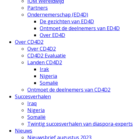
IOM Wereldwijd
Partners
Ondernemerschap (ED4D)
De gezichten van ED4D
Ontmoet de deelnemers van ED4D
Over ED4D
Over CD4D2
Over CD4D2
CD4D2 Evaluatie
Landen CD4D2
Irak
Nigeria
Somalië
Ontmoet de deelnemers van CD4D2
Succesverhalen
Iraq
Nigeria
Somalië
Twintig succesverhalen van diaspora-experts
Nieuws
Nieuwsbrief augustus 2023