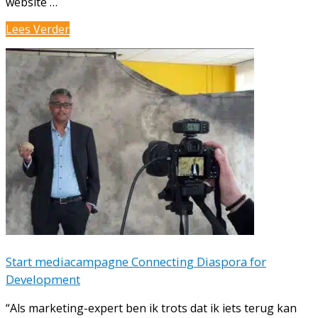
website …
The
Lees Verder
Broker,
Partos
en
IOM
belichten
impact
diaspora
Start mediacampagne Connecting Diaspora for
Development
“Als marketing-expert ben ik trots dat ik iets terug kan