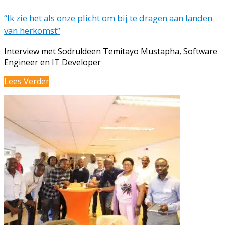
“Ik zie het als onze plicht om bij te dragen aan landen
van herkomst”
Interview met Sodruldeen Temitayo Mustapha, Software
Engineer en IT Developer
“Ik
Lees Verder
zie
het
als
onze
plicht
om
bij
te
dragen
aan
landen
van
herkomst”