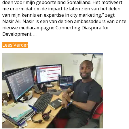
doen voor mijn geboorteland Somaliland. Het motiveert
me enorm dat om de impact te laten zien van het delen
van mijn kennis en expertise in city marketing,” zegt
Nasir Ali. Nasir is een van de tien ambassadeurs van onze
nieuwe mediacampagne Connecting Diaspora for
Development. …
Start
Lees Verder
mediacampagne
Connecting
Diaspora
for
Development