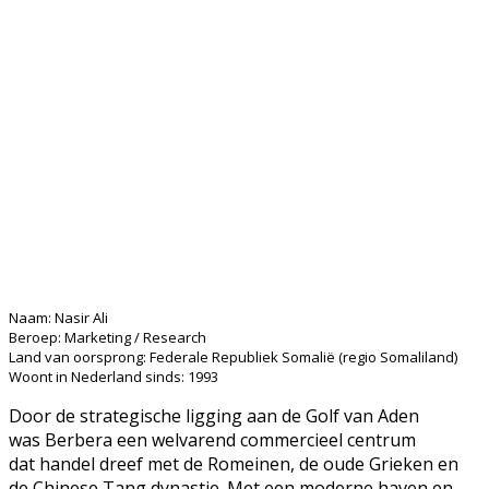
“Ik wil Berbera als commerciële haven op de
kaart zetten.”
Naam: Nasir Ali
Beroep: Marketing / Research
Land van oorsprong: Federale Republiek Somalië (regio Somaliland)
Woont in Nederland sinds: 1993
Door de strategische ligging aan de Golf van Aden
was Berbera een welvarend commercieel centrum
dat handel dreef met de Romeinen, de oude Grieken en
de Chinese Tang dynastie. Met een moderne haven en