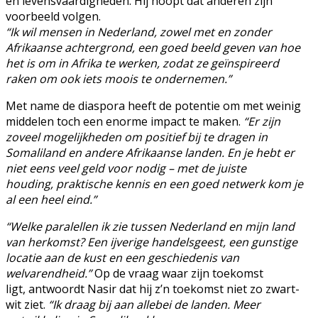
en levensvaardigheden. Hij hoopt dat anderen zijn
voorbeeld volgen.
“Ik wil mensen in Nederland, zowel met en zonder
Afrikaanse achtergrond, een goed beeld geven van hoe
het is om in Afrika te werken, zodat ze geïnspireerd
raken om ook iets moois te ondernemen.”
Met name de diaspora heeft de potentie om met weinig
middelen toch een enorme impact te maken.
“Er zijn
zoveel mogelijkheden om positief bij te dragen in
Somaliland en andere Afrikaanse landen. En je hebt er
niet eens veel geld voor nodig – met de juiste
houding, praktische kennis en een goed netwerk kom je
al een heel eind.”
“Welke paralellen ik zie tussen Nederland en mijn land
van herkomst? Een ijverige handelsgeest, een gunstige
locatie aan de kust en een geschiedenis van
welvarendheid.”
Op de vraag waar zijn toekomst
ligt, antwoordt Nasir dat hij z’n toekomst niet zo zwart-
wit ziet.
“Ik draag bij aan allebei de landen. Meer