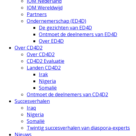
IOM Nederland
IOM Wereldwijd
Partners
Ondernemerschap (ED4D)
De gezichten van ED4D
Ontmoet de deelnemers van ED4D
Over ED4D
Over CD4D2
Over CD4D2
CD4D2 Evaluatie
Landen CD4D2
Irak
Nigeria
Somalië
Ontmoet de deelnemers van CD4D2
Succesverhalen
Iraq
Nigeria
Somalië
Twintig succesverhalen van diaspora-experts
Nieuws