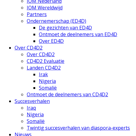
IOM Nederland
IOM Wereldwijd
Partners
Ondernemerschap (ED4D)
De gezichten van ED4D
Ontmoet de deelnemers van ED4D
Over ED4D
Over CD4D2
Over CD4D2
CD4D2 Evaluatie
Landen CD4D2
Irak
Nigeria
Somalië
Ontmoet de deelnemers van CD4D2
Succesverhalen
Iraq
Nigeria
Somalië
Twintig succesverhalen van diaspora-experts
Nieuws