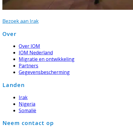
Bezoek aan Irak
Footer
Over
Over IOM
IOM Nederland
Migratie en ontwikkeling
Partners
Gegevensbescherming
Landen
Irak
Nigeria
Somalië
Neem contact op