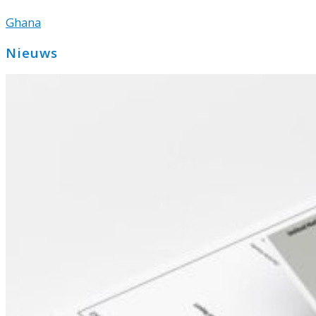
Ghana
Primaire
Nieuws
Sidebar