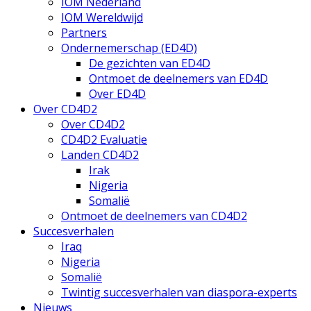
IOM Nederland
IOM Wereldwijd
Partners
Ondernemerschap (ED4D)
De gezichten van ED4D
Ontmoet de deelnemers van ED4D
Over ED4D
Over CD4D2
Over CD4D2
CD4D2 Evaluatie
Landen CD4D2
Irak
Nigeria
Somalië
Ontmoet de deelnemers van CD4D2
Succesverhalen
Iraq
Nigeria
Somalië
Twintig succesverhalen van diaspora-experts
Nieuws