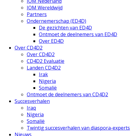
IOM Nederland
IOM Wereldwijd
Partners
Ondernemerschap (ED4D)
De gezichten van ED4D
Ontmoet de deelnemers van ED4D
Over ED4D
Over CD4D2
Over CD4D2
CD4D2 Evaluatie
Landen CD4D2
Irak
Nigeria
Somalië
Ontmoet de deelnemers van CD4D2
Succesverhalen
Iraq
Nigeria
Somalië
Twintig succesverhalen van diaspora-experts
Nieuws