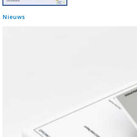
Primaire
Nieuws
Sidebar